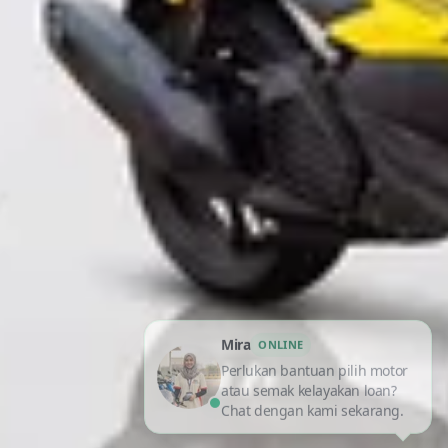
Mira
ONLINE
Perlukan bantuan pilih motor
atau semak kelayakan loan?
Chat dengan kami sekarang.