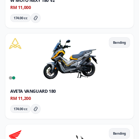
W MOTO NEXY 180 V2
RM 11,000
174.00 cc
Butiran Penuh
Banding
AVETA VANGUARD 180
RM 11,200
174.00 cc
Butiran Penuh
Banding