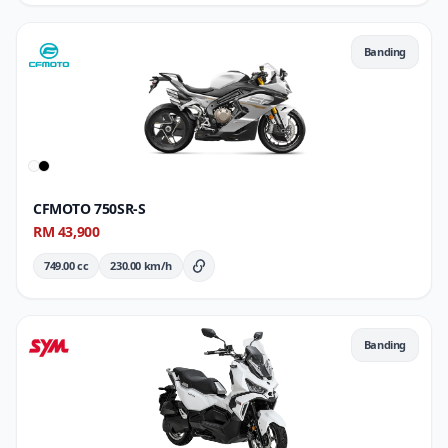
Banding
CFMOTO 750SR-S
RM 43,900
749.00 cc
230.00 km/h
Butiran Penuh
Banding