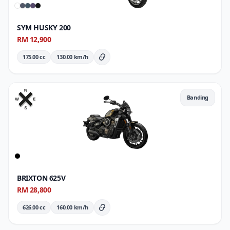
SYM HUSKY 200
RM 12,900
175.00 cc
130.00 km/h
Butiran Penuh
Banding
BRIXTON 625V
RM 28,800
626.00 cc
160.00 km/h
Butiran Penuh