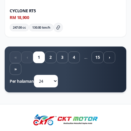
CYCLONE RT5
RM 18,900
247.00 cc
130.00 km/h
Butiran Penuh
«
‹
1
2
3
4
...
15
›
»
Per halaman