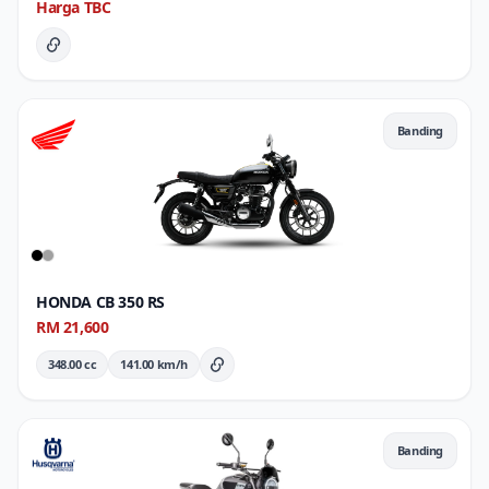
Harga TBC
Butiran Penuh
Banding
HONDA CB 350 RS
RM 21,600
348.00 cc
141.00 km/h
Butiran Penuh
Banding