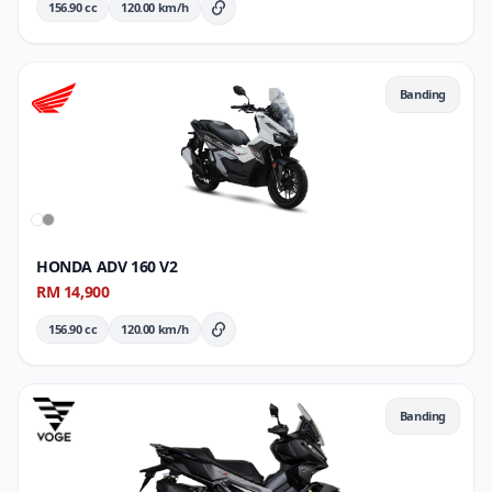
156.90 cc
120.00 km/h
Butiran Penuh
Banding
HONDA ADV 160 V2
RM 14,900
156.90 cc
120.00 km/h
Butiran Penuh
Banding