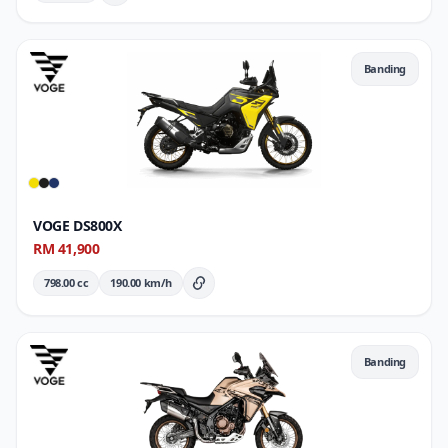
Butiran Penuh
Banding
VOGE DS800X
RM 41,900
798.00 cc
190.00 km/h
Butiran Penuh
Banding