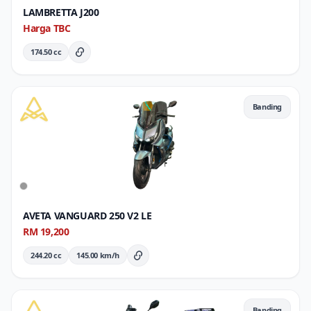
LAMBRETTA J200
Harga TBC
174.50 cc
Butiran Penuh
Banding
AVETA VANGUARD 250 V2 LE
RM 19,200
244.20 cc
145.00 km/h
Butiran Penuh
Banding