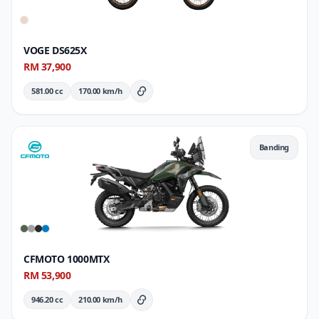
VOGE DS625X
RM 37,900
581.00 cc
170.00 km/h
Butiran Penuh
Banding
CFMOTO 1000MTX
RM 53,900
946.20 cc
210.00 km/h
Butiran Penuh