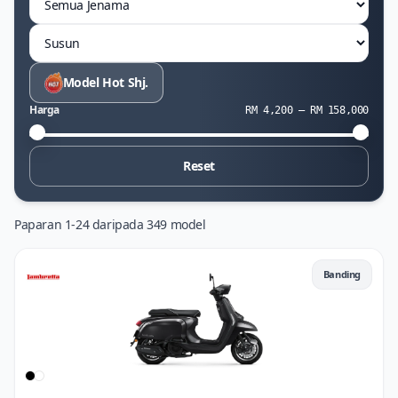
Susun
Model Hot Shj.
Harga
RM 4,200 — RM 158,000
Harga minimum
Harga maksimum
Reset
Paparan 1-24 daripada 349 model
Banding