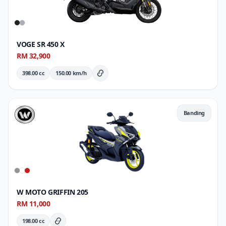
VOGE SR 450 X
RM 32,900
398.00 cc
150.00 km/h
Butiran Penuh
Banding
W MOTO GRIFFIN 205
RM 11,000
198.00 cc