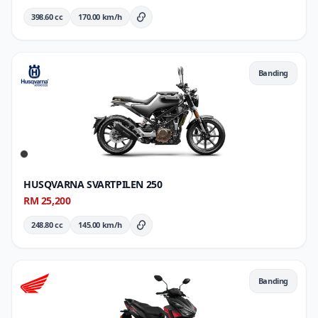
398.60 cc
170.00 km/h
Butiran Penuh
Banding
HUSQVARNA SVARTPILEN 250
RM 25,200
248.80 cc
145.00 km/h
Butiran Penuh
Banding