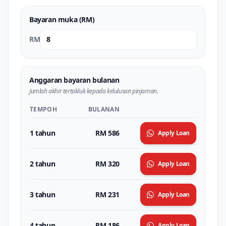
Bayaran muka (RM)
RM
Anggaran bayaran bulanan
Jumlah akhir tertakluk kepada kelulusan pinjaman.
TEMPOH
BULANAN
1 tahun
RM 586
Apply Loan
2 tahun
RM 320
Apply Loan
3 tahun
RM 231
Apply Loan
4 tahun
RM 186
Apply Loan