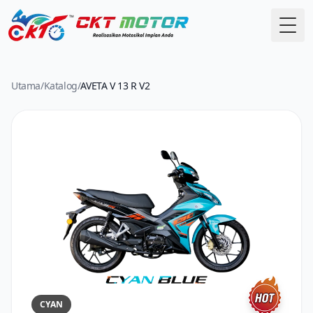
Togo
Utama
/
Katalog
/
AVETA V 13 R V2
CYAN