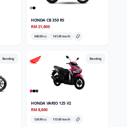
HONDA CB 350 RS
RM 21,600
348.00 cc
141.00 km/h
Butiran Penuh
Banding
Banding
HONDA VARIO 125 V2
RM 8,800
124.90 cc
115.00 km/h
ran Penuh
Butiran Penuh