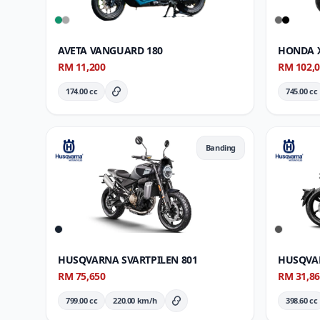
AVETA VANGUARD 180
HONDA X
RM 11,200
RM 102,
174.00 cc
745.00 cc
Butiran Penuh
Banding
HUSQVARNA SVARTPILEN 801
HUSQVAR
RM 75,650
RM 31,8
799.00 cc
220.00 km/h
398.60 cc
Butiran Penuh