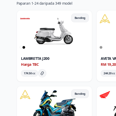
Paparan 1-24 daripada 349 model
Banding
LAMBRETTA J200
AVETA V
Harga TBC
RM 19,2
174.50 cc
244.20 cc
Butiran Penuh
Banding