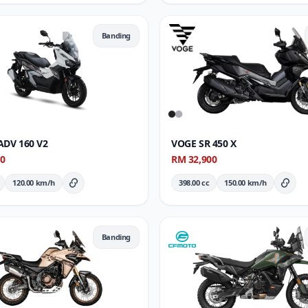
Banding
DV 160 V2
VOGE SR 450 X
00
RM 32,900
120.00 km/h
398.00 cc
150.00 km/h
Butiran Penuh
Buti
Banding