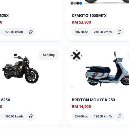
625X
CFMOTO 1000MTX
00
RM 53,900
170.00 km/h
946.20 cc
210.00 km/h
Butiran Penuh
Buti
Banding
 625V
BRIXTON MOUCCA 250
00
RM 14,900
160.00 km/h
244.00 cc
120.00 km/h
Butiran Penuh
Buti