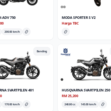
-ADV 750
MODA SPORTER S V2
000
Harga TBC
200.00 km/h
Butiran Penuh
Butiran Penuh
Banding
NA SVARTPILEN 401
HUSQVARNA SVARTPILEN 250
60
RM 25,200
170.00 km/h
248.80 cc
145.00 km/h
Butiran Penuh
Buti