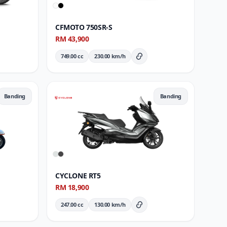
CFMOTO 750SR-S
RM 43,900
749.00 cc
230.00 km/h
ran Penuh
Butiran Penuh
Banding
Banding
CYCLONE RT5
RM 18,900
247.00 cc
130.00 km/h
ran Penuh
Butiran Penuh