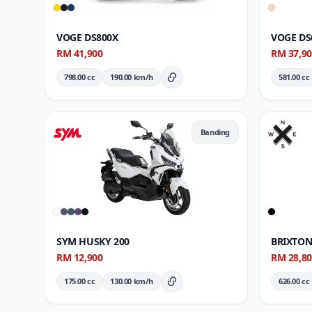
VOGE DS800X
VOGE DS
RM 41,900
RM 37,9
798.00 cc
190.00 km/h
581.00 cc
Butiran Penuh
Banding
SYM HUSKY 200
BRIXTON
RM 12,900
RM 28,8
175.00 cc
130.00 km/h
626.00 cc
Butiran Penuh