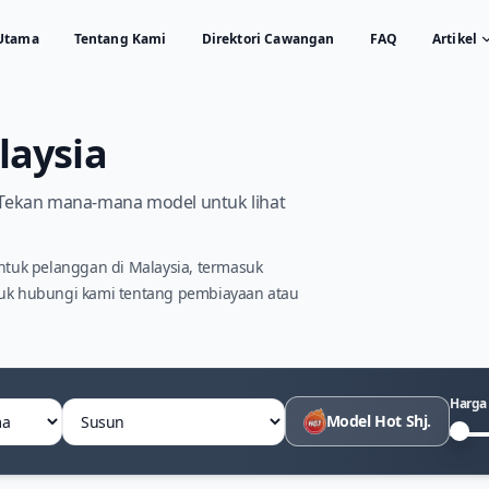
Utama
Tentang Kami
Direktori Cawangan
FAQ
Artikel
laysia
i. Tekan mana-mana model untuk lihat
tuk pelanggan di Malaysia, termasuk
tuk hubungi kami tentang pembiayaan atau
Harga
Susun
Model Hot Shj.
Harg
Har