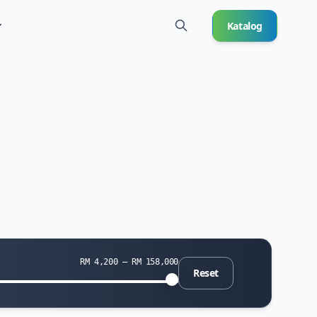
Katalog
RM 4,200 — RM 158,000
Reset
a minimum
ga maksimum