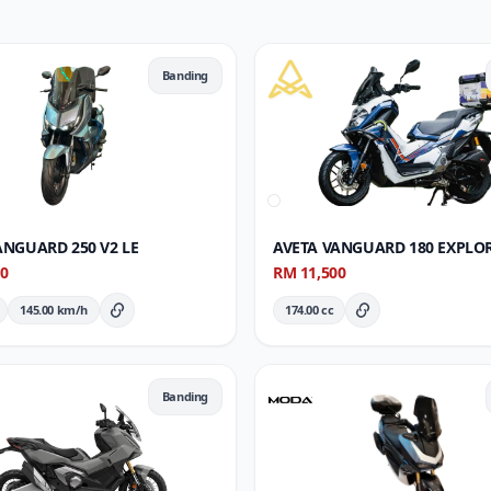
Banding
ANGUARD 250 V2 LE
AVETA VANGUARD 180 EXPLO
00
RM 11,500
145.00 km/h
174.00 cc
Butiran Penuh
Butiran Penuh
Banding