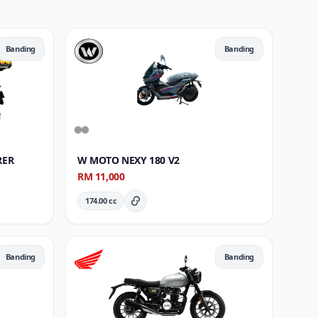
Banding
Banding
RER
W MOTO NEXY 180 V2
RM 11,000
174.00 cc
Butiran Penuh
Banding
Banding