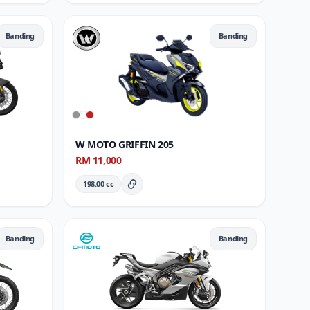
Banding
Banding
W MOTO GRIFFIN 205
RM 11,000
198.00 cc
ran Penuh
Butiran Penuh
Banding
Banding