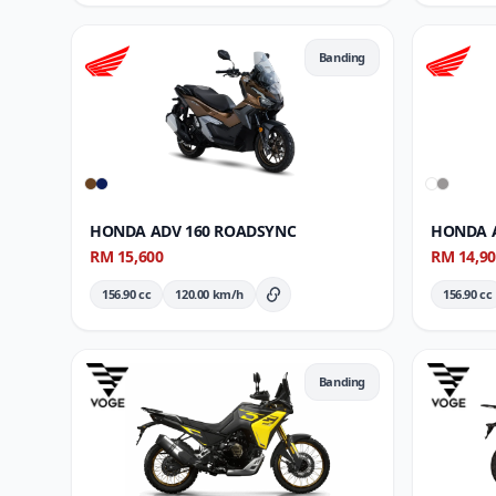
Banding
HONDA ADV 160 ROADSYNC
HONDA A
RM 15,600
RM 14,9
156.90 cc
120.00 km/h
156.90 cc
Butiran Penuh
Banding