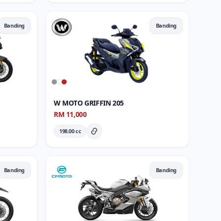
Banding
Banding
W MOTO GRIFFIN 205
RM 11,000
198.00 cc
ran Penuh
Butiran Penuh
Banding
Banding