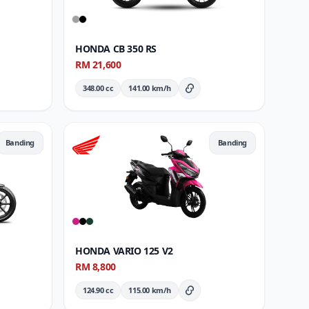
HONDA CB 350 RS
RM 21,600
348.00 cc
141.00 km/h
Butiran Penuh
Banding
Banding
HONDA VARIO 125 V2
RM 8,800
124.90 cc
115.00 km/h
ran Penuh
Butiran Penuh