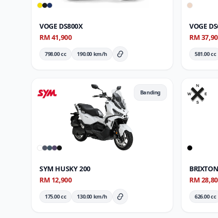
VOGE DS800X
VOGE DS
RM 41,900
RM 37,9
798.00 cc
190.00 km/h
581.00 cc
Butiran Penuh
Banding
SYM HUSKY 200
BRIXTON
RM 12,900
RM 28,8
175.00 cc
130.00 km/h
626.00 cc
Butiran Penuh