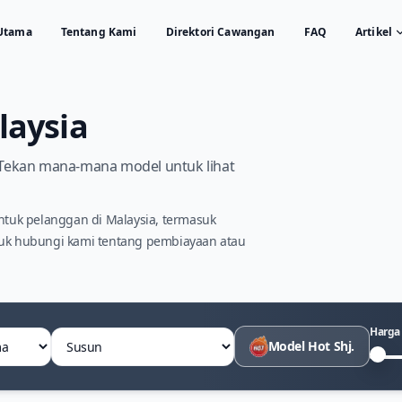
Utama
Tentang Kami
Direktori Cawangan
FAQ
Artikel
laysia
i. Tekan mana-mana model untuk lihat
tuk pelanggan di Malaysia, termasuk
tuk hubungi kami tentang pembiayaan atau
Harga
Susun
Model Hot Shj.
Harg
Har