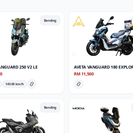
Banding
ANGUARD 250 V2 LE
AVETA VANGUARD 180 EXPLO
00
RM 11,500
145.00 km/h
Butiran Penuh
Butiran Penuh
Banding