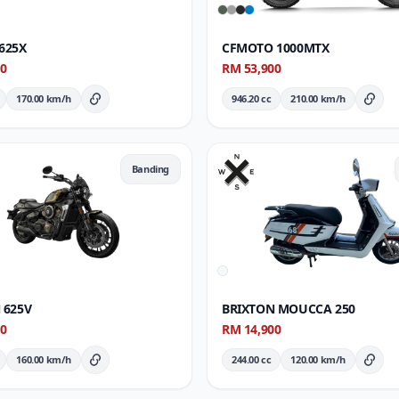
625X
CFMOTO 1000MTX
00
RM 53,900
170.00 km/h
946.20 cc
210.00 km/h
Butiran Penuh
Buti
Banding
 625V
BRIXTON MOUCCA 250
00
RM 14,900
160.00 km/h
244.00 cc
120.00 km/h
Butiran Penuh
Buti