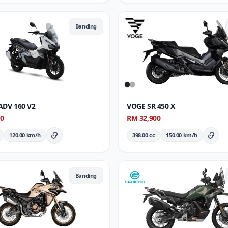
Banding
DV 160 V2
VOGE SR 450 X
00
RM 32,900
120.00 km/h
398.00 cc
150.00 km/h
Butiran Penuh
Buti
Banding