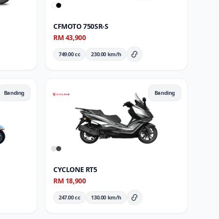
CFMOTO 750SR-S
RM 43,900
749.00 cc
230.00 km/h
ran Penuh
Butiran Penuh
Banding
Banding
CYCLONE RT5
RM 18,900
247.00 cc
130.00 km/h
ran Penuh
Butiran Penuh