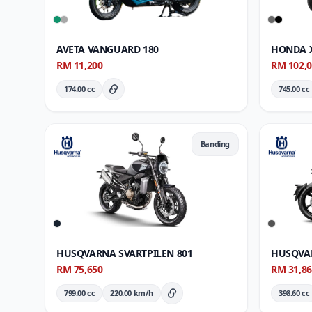
AVETA VANGUARD 180
HONDA X
RM 11,200
RM 102,
174.00 cc
745.00 cc
Butiran Penuh
Banding
HUSQVARNA SVARTPILEN 801
HUSQVAR
RM 75,650
RM 31,8
799.00 cc
220.00 km/h
398.60 cc
Butiran Penuh