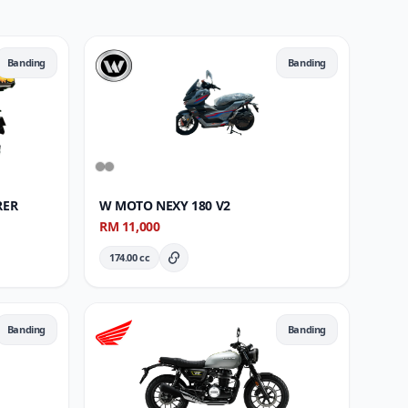
Banding
Banding
RER
W MOTO NEXY 180 V2
RM 11,000
174.00 cc
Butiran Penuh
Banding
Banding