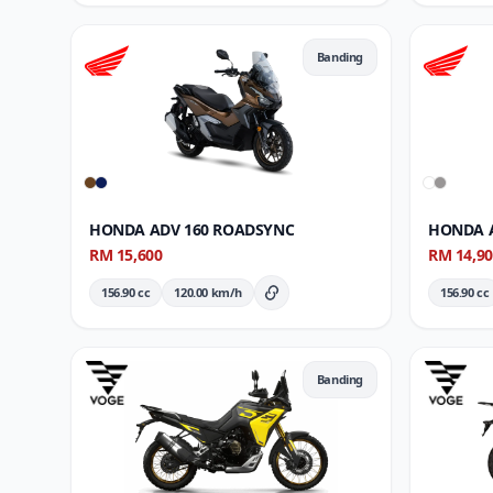
Banding
HONDA ADV 160 ROADSYNC
HONDA A
RM 15,600
RM 14,9
156.90 cc
120.00 km/h
156.90 cc
Butiran Penuh
Banding