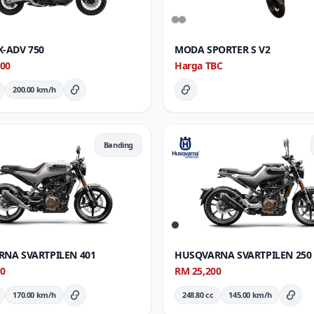
-ADV 750
MODA SPORTER S V2
000
Harga TBC
200.00 km/h
Butiran Penuh
Butiran Penuh
Banding
NA SVARTPILEN 401
HUSQVARNA SVARTPILEN 250
60
RM 25,200
170.00 km/h
248.80 cc
145.00 km/h
Butiran Penuh
Buti