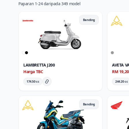
Paparan 1-24 daripada 349 model
Banding
LAMBRETTA J200
AVETA V
Harga TBC
RM 19,2
174.50 cc
244.20 cc
Butiran Penuh
Banding